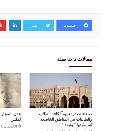
لينكد
فيسبوك
تويتر
مقالات ذات صلة
صنعاء تصدر تعميماً لكافة الطلاب
عدن: انفجار 
والطالبات في المناطق الخاضعة
لملس
لسيطرتها ” وثيقة ”
الخميس, 6 مايو 2021 - 11:51 ص