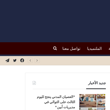
بحث
الملتميديا
تواصل معنا
فيسبوك
تويتر
تيلق
عن
جديد الأخبار
*العصيان المدني ينجح لليوم
الثالث على التوالي في
مديريات أبين*