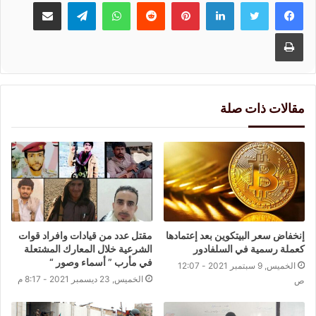
لينكدإن
بينتيريست
واتساب
تيلقرام
مشاركة عبر البريد
طباعة
مقالات ذات صلة
إنخفاض سعر البيتكوين بعد إعتمادها
مقتل عدد من قيادات وافراد قوات
كعملة رسمية في السلفادور
الشرعية خلال المعارك المشتعلة
في مأرب ” أسماء وصور “
الخميس, 9 سبتمبر 2021 - 12:07
الخميس, 23 ديسمبر 2021 - 8:17 م
ص