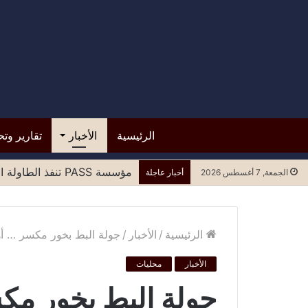
الرئيسية
الأخبار
تقارير وتح
مؤسسة PASS تنفذ الطاولة المستديرة الرابعة لتعزيز المشاركة العادلة للنساء في مسارات السلام وصنع القرار
الجمعة, 7 أغسطس 2026
أخبار عاجلة
الرئيسية
/
الأخبار
/
جولة البط بخور مكسر … أ
الأخبار
محليات
جولة البط بخور مك