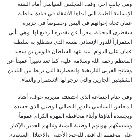
ومن جانبٍ آخر، وقف المجلس السياسي أمام اللفتة
الإنسانية الطيبة التي أبداها الأشقاء في قيادة سلطنة
عمان تجاه إخوانهم في اليمن وخصوصاً في جزيرة
سقطرى المحتلة، معرباً عن تقديره الرفيع لها. وهي تأتي
استمراراً للدور الإنساني نفسه الذي تضطلع به سلطنة
عمان على الدوام، منذ عهد السلطان قابوس بن سعيد
المعظم رحمة الله وسلامه عليه، كما تعد تعبيراً عميقاً عن
وشائج القربى التاريخية والحضارية التي تربط بين البلدين
الشقيقين الجارين والتي نرجو لها الاستمرار والنماء.
وفي ختام اجتماعه الذي احتضنته مديرية حوف، أشاد
المجلس السياسي بالدور النضالي الوطني الذي جسده
ويجسده أبناؤها وأبناء محافظة المهرة الكرام عموماً،
وبتمسكهم بهويتهم الوطنية اليمنية وثباتهم الجدير بالإكبار
على موقفهم الرافض للوجود الأجنبي والاحتلال السعودي