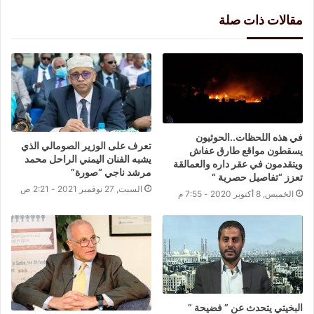
مقالات ذات صلة
في هذه اللحظات..الحوثيون
تعرف على الوزير الصومالي الذي
يسقطون مواقع طارق عفاش
يشبه الفنان اليمني الراحل محمد
ويتقدمون في عقر داره والعمالقة
مرشد ناجي “صورة”
تعزز “تفاصيل حصرية “
السبت, 27 نوفمبر 2021 - 2:21 ص
الخميس, 8 أكتوبر 2020 - 7:55 م
البخيتي يتحدث عن ” فضيحة ”