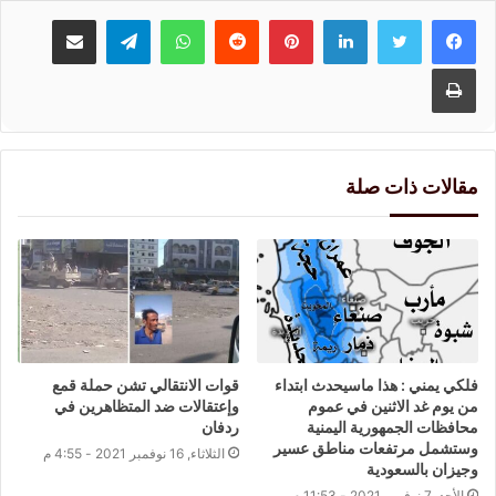
لينكدإن
بينتيريست
واتساب
تيلقرام
مشاركة عبر البريد
طباعة
مقالات ذات صلة
فلكي يمني : هذا ماسيحدث ابتداء
قوات الانتقالي تشن حملة قمع
من يوم غد الاثنين في عموم
وإعتقالات ضد المتظاهرين في
محافظات الجمهورية اليمنية
ردفان
وستشمل مرتفعات مناطق عسير
الثلاثاء, 16 نوفمبر 2021 - 4:55 م
وجيزان بالسعودية
الأحد, 7 نوفمبر 2021 - 11:53 م