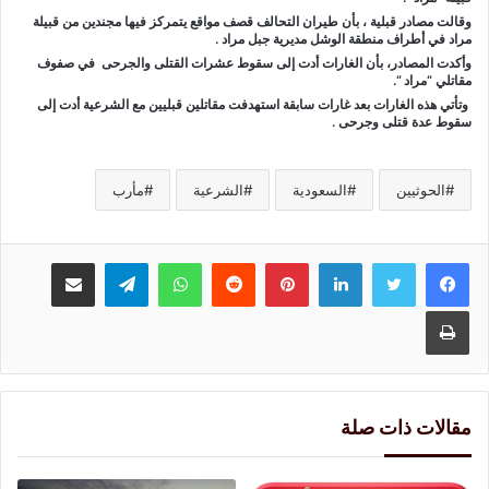
وقالت مصادر قبلية ، بأن طيران التحالف قصف مواقع يتمركز فيها مجندين من قبيلة
مراد في أطراف منطقة الوشل مديرية جبل مراد .
وأكدت المصادر، بأن الغارات أدت إلى سقوط عشرات القتلى والجرحى في صفوف
مقاتلي “مراد “.
وتأتي هذه الغارات بعد غارات سابقة استهدفت مقاتلين قبليين مع الشرعية أدت إلى
سقوط عدة قتلى وجرحى .
الحوثيين
السعودية
الشرعية
مأرب
لينكدإن
بينتيريست
واتساب
تيلقرام
مشاركة عبر البريد
طباعة
مقالات ذات صلة