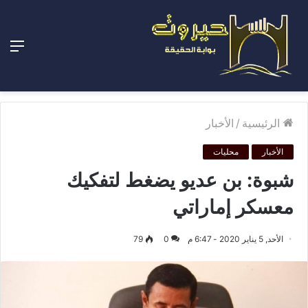
الق
الرئيسية
/
الأخبار
الأخبار
محليات
شبوة: بن عديو يضغط لتفكيك
معسكر إماراتي
الأحد, 5 يناير 2020 - 6:47 م
0
79