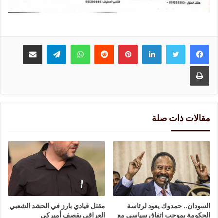
لينكدإن
بينتيريست
واتساب
تيلقرام
مشاركة عبر البريد
طباعة
مقالات ذات صلة
السودان.. حمدوك يعود لرئاسة
مقتل قيادي بارز في الحشد الشعبي
الحكومة بموجب اتفاق سياسي مع
العراقي بقصف أميركي