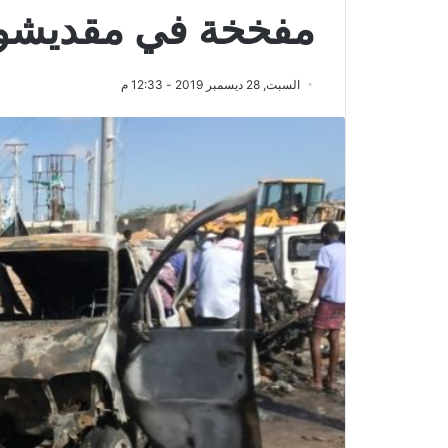
مفخخة في مقديشو
السبت, 28 ديسمبر 2019 - 12:33 م