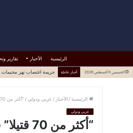
الرئيسية
الأخبار
تقارير وتح
قرار من حكومة عدن بوقف تع
الخميس, 6 أغسطس 2026
أخبار عاجلة
الرئيسية
/
الأخبار
/
عربي ودولي
/
“أكثر من 70 قتيلا” في انفجار سيارة مفخخة في مقديشو
عربي ودولي
“أكثر من 0