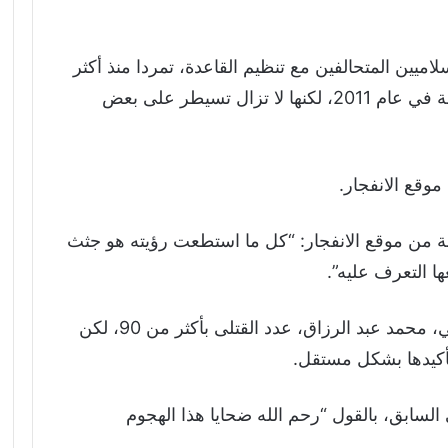
ين المتحالفين مع تنظيم القاعدة، تمردا منذ أكثر
من 10 سنوات. وتم طرد الحركة من العاصمة في عام 2011، لكنها لا تزال تسيطر على بعض
وقع الانفجار.
بة من موقع الانفجار: “كل ما استطعت رؤيته هو جثث
ا التعرف عليه”.
ومن جهته، قدَّر النائب في البرلمان الصومالي، محمد عبد الرزاق، عدد القتلى بأكثر من 90، لكن
تأكيدها بشكل مستقل.
السابق، بالقول “رحم الله ضحايا هذا الهجوم