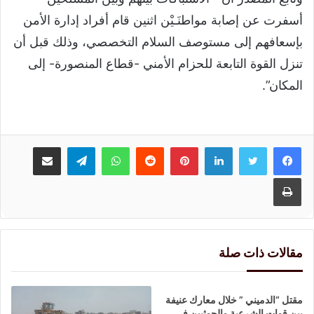
أسفرت عن إصابة مواطنَـيْن اثنين قام أفراد إدارة الأمن
بإسعافهم إلى مستوصف السلام التخصصي، وذلك قبل أن
تنزل القوة التابعة للحزام الأمني -قطاع المنصورة- إلى
المكان”.
لينكدإن
بينتيريست
واتساب
تيلقرام
مشاركة عبر البريد
طباعة
مقالات ذات صلة
مقتل “الدميني ” خلال معارك عنيفة
بين قوات الشرعية والحوثيين في