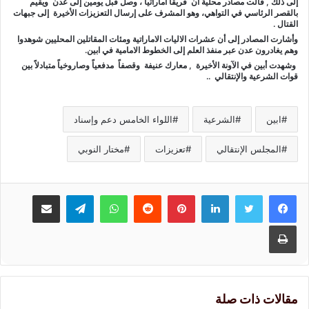
إلى ذلك , قالت مصادر محلية أن فريقاً اماراتياً ، وصل قبل يومين إلى عدن ويقيم
بالقصر الرئاسي في التواهي، وهو المشرف على إرسال التعزيزات الأخيرة إلى جبهات
القتال .
وأشارت المصادر إلى أن عشرات الاليات الاماراتية ومئات المقاتلين المحليين شوهدوا
وهم يغادرون عدن عبر منفذ العلم إلى الخطوط الامامية في ابين.
وشهدت أبين في الآونة الأخيرة , معارك عنيفة وقصفاً مدفعياً وصاروخياً متبادلاً بين
قوات الشرعية والإنتقالي ..
ابين
الشرعية
اللواء الخامس دعم وإسناد
المجلس الإنتقالي
تعزيزات
مختار النوبي
لينكدإن
بينتيريست
واتساب
تيلقرام
مشاركة عبر البريد
طباعة
مقالات ذات صلة