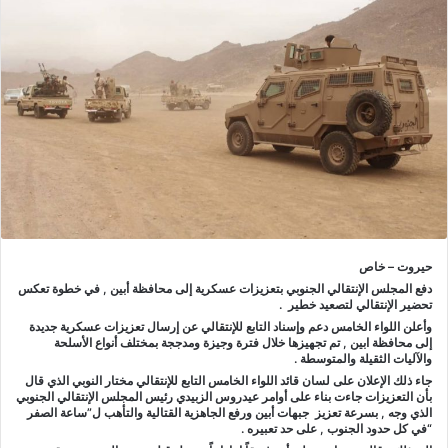
حيروت – خاص
دفع المجلس الإنتقالي الجنوبي بتعزيزات عسكرية إلى محافظة أبين , في خطوة تعكس
تحضير الإنتقالي لتصعيد خطير .
وأعلن اللواء الخامس دعم وإسناد التابع للإنتقالي عن إرسال تعزيزات عسكرية جديدة
إلى محافظة ابين , تم تجهيزها خلال فترة وجيزة ومدججة بمختلف أنواع الأسلحة
والآليات الثقيلة والمتوسطة .
جاء ذلك الإعلان على لسان قائد اللواء الخامس التابع للإنتقالي مختار النوبي الذي قال
بأن التعزيزات جاءت بناء على أوامر عيدروس الزبيدي رئيس المجلس الإنتقالي الجنوبي
الذي وجه , بسرعة تعزيز جبهات أبين ورفع الجاهزية القتالية والتأهب ل”ساعة الصفر
“في كل حدود الجنوب , على حد تعبيره .