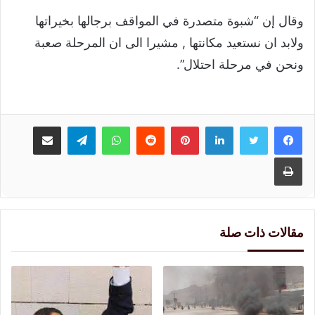
وقال إن “شبوة متصدرة في المواقف برجالها بخيراتها
ولابد ان نستعيد مكانتها , مشيرا الى ان المرحلة صعبة
ونحن في مرحلة احتلال”.
لينكدإن
بينتيريست
واتساب
تيلقرام
مشاركة عبر البريد
طباعة
مقالات ذات صلة