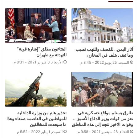
البنتاغون يطلق “إشارة قوية”
آثار اليمن.. للقصف وللنهب نصيب
للتهدئة مع طهران
وما تبقى يتلف في المخازن
الأربعاء, 3 فبراير 2021 - 8:31 م
السبت, 25 يونيو 2022 - 8:45 م
طارق يستلم مواقع عسكرية في
تحذير هام من وزارة الداخلية
تعز من قوات وزير الدفاع الأسبق ..
للمواطنين في العاصمة صنعاء وهذا
وقوات الاخير تتجه إلى هذه المناطق
ما سيحدث للمخالفين
الثلاثاء, 28 سبتمبر 2021 - 9:58 م
السبت, 1 يناير 2022 - 5:52 م