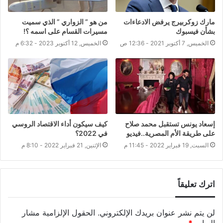
مارك زوكربيرج يرفض الادعاءات
من هو ” الزواري ” الذي سميت
بشأن فيسبوك
مسيرات القسام على اسمه ؟!
الخميس, 7 أكتوبر 2021 - 12:36 ص
الخميس, 12 أكتوبر 2023 - 6:32 م
إسعاد يونس تستقبل محمد صلاح
كيف سيكون أداء الاقتصاد الروسي
على طريقة الأم المصرية..فيديو
في 2022؟
السبت, 19 فبراير 2022 - 11:45 م
الإثنين, 21 فبراير 2022 - 8:10 م
اترك تعليقاً
لن يتم نشر عنوان بريدك الإلكتروني.
الحقول الإلزامية مشار