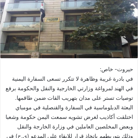
حيروت- خاص:
في بادرة غريبة وظاهرة لا تتكرر تسعى السفارة اليمنية
في الهند لمرواغة وزارتي الخارجية والنقل والحكومة برفع
توصيات تستر على مدان بتهريب القات ضمن طاقمها.
البعثة الدبلوماسية في السفارة والقنصلية في مومباي
اختلقت أكاذيب لغرض تشويه سمعت اليمن حكومة وشعبا
وبعض المخلصين العاملين في وزارة الخارجة والنقل
وذلك بتوريطهم بإتخاذ قرار للإبقاء على المدعو (ي.ح) في