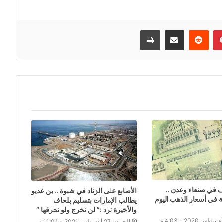
إن
بينتيريست
مشاركة عبر البريد
طباعة
 في صنعاء وعدن ..
الأصابع على الزناد في شبوة .. بن عديو
 في أسعار الذهب اليوم
يطالب الإمارات بتسليم بلحاف
والأخيرة ترد :” لن نخرج ولو نحرقها “
الجمعة, 27 أغسطس 2021 - 11:04 م