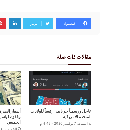
لينكد
فيسبوك
تويتر
مقالات ذات صلة
عاجل ورسمياً جو بايدن رئيساً للولايات
أسعار الصرف
المتحدة الامريكية
وقفزة قياسية
الخميس
السبت, 7 نوفمبر 2020 - 4:45 م
الخميس, 6 أغسطس 2020 - 4:03 م