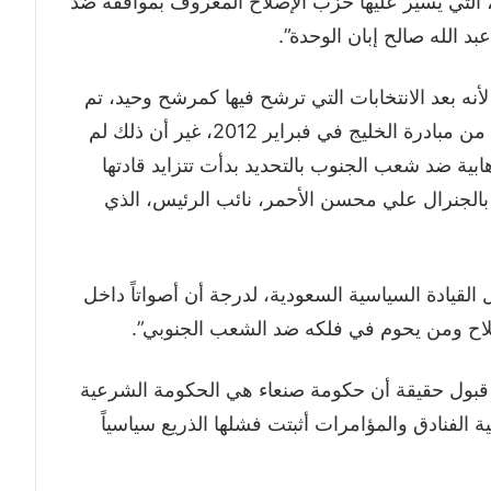
، التي يسير عليها حزب الإصلاح المعروف بمواقفه ضد
د الله صالح إبان الوحدة”.
أنه بعد الانتخابات التي ترشح فيها كمرشح وحيد، تم
تعيينه رئيساً لفترة انتقالية مدتها سنتان كجزء من مبادرة الخليج في فبراير 2012، غير أن ذلك لم
ابية ضد شعب الجنوب بالتحديد بدأت تتزايد قادتها
 بالجنرال علي محسن الأحمر، نائب الرئيس، الذي
القيادة السياسية السعودية، لدرجة أن أصواتاً داخل
صلاح ومن يحوم في فلكه ضد الشعب الجنوبي”.
ي قبول حقيقة أن حكومة صنعاء هي الحكومة الشرعية
الفنادق والمؤامرات أثبتت فشلها الذريع سياسياً