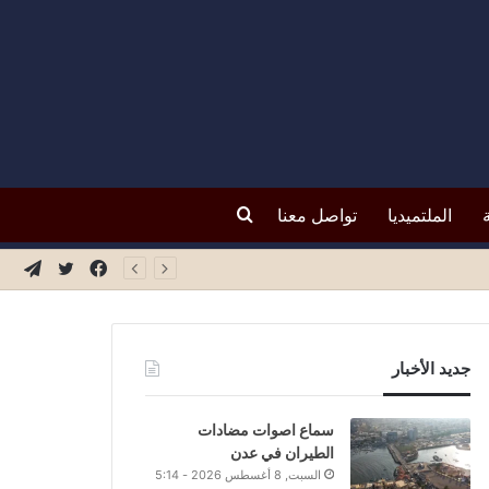
بحث
الملتميديا
تواصل معنا
فيسبوك
تويتر
تيلق
عن
جديد الأخبار
سماع اصوات مضادات
الطيران في عدن
السبت, 8 أغسطس 2026 - 5:14