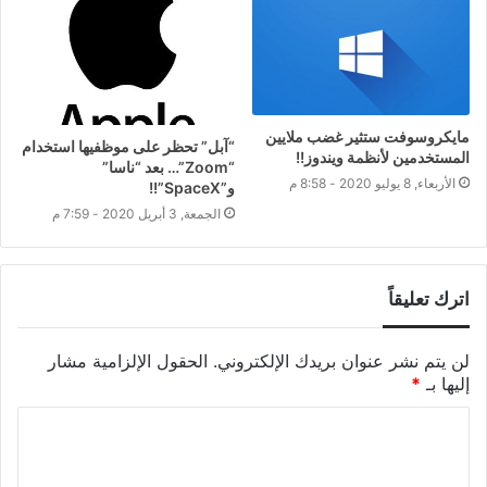
مايكروسوفت ستثير غضب ملايين
“آبل” تحظر على موظفيها استخدام
المستخدمين لأنظمة ويندوز!!
“Zoom”… بعد “ناسا”
الأربعاء, 8 يوليو 2020 - 8:58 م
و”SpaceX”!!
الجمعة, 3 أبريل 2020 - 7:59 م
اترك تعليقاً
لن يتم نشر عنوان بريدك الإلكتروني.
الحقول الإلزامية مشار
إليها بـ
*