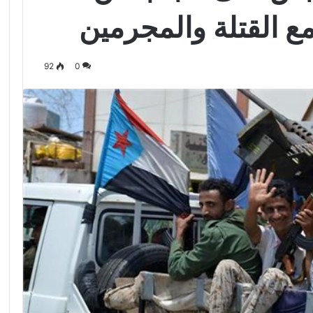
 القتلة والمجرمين
92
0