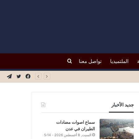
بحث
الملتميديا
تواصل معنا
فيسبوك
تويتر
تيلق
عن
جديد الأخبار
سماع اصوات مضادات
الطيران في عدن
السبت, 8 أغسطس 2026 - 5:14