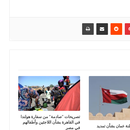
إن
بينتيريست
مشاركة عبر البريد
طباعة
تصريحات “صادمة” من سفارة هولندا
في القاهرة بشأن اللاجئين وأطفالهم
ة عمان بشأن تمديد
في مصر