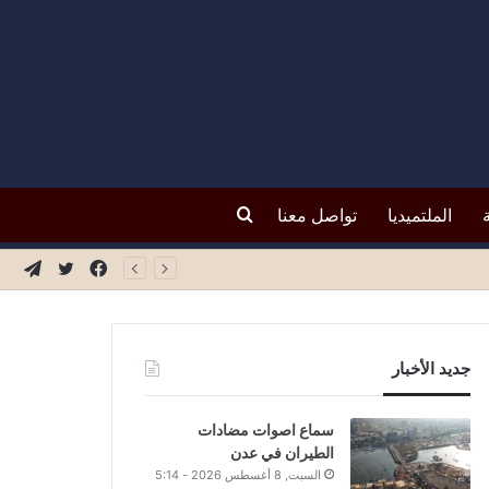
بحث
الملتميديا
تواصل معنا
فيسبوك
تويتر
تيلق
عن
جديد الأخبار
سماع اصوات مضادات
الطيران في عدن
السبت, 8 أغسطس 2026 - 5:14