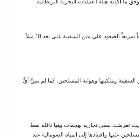
ما أكدته هيئة العمليات البحرية البريطانية.
وحاول المسلحون الذين كانوا يستقلون زورقاً سريعاً الصعود على متن السفينة على بعد 18 ميلاً
لسفينة وملكيتها وهواية المسلحين. كما لم تتبنَّ أيُّ
، حيث تعرضت سفن تجارية لهجمات بينها ناقلة نفط
مسلحين عليها واقتيادها إلى المياه الصومالية عند