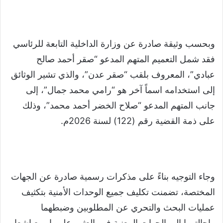
وبحسب وثيقة صادرة عن وزارة الداخلية التابعة للرئاسي
فقد شمل التعميم المتهم المدعو “صقر أحمد صالح
عبادي”، المعروف بلقب “صقر عدن”، والذي تشير الوثائق
إلى استخدامه اسماً آخر هو “رامي محمد جمال”، إلى
جانب المتهم المدعو “صلاح الخضر أحمد محمد”، وذلك
على ذمة القضية رقم (122) لسنة 2026م.
وجاء التوجيه بناءً على مذكرات رسمية صادرة عن الجهات
المختصة، تضمنت تكليف جميع الوحدات الأمنية بتكثيف
عمليات البحث والتحري عن المطلوبين وضبطهما
وإحالتهما إلى الجهات المعنية فور العثور عليهما، مع إشعار