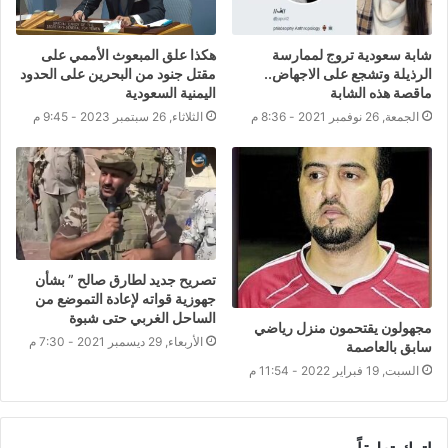
شابة سعودية تروج لممارسة
هكذا علق المبعوث الأممي على
الرذيلة وتشجع على الاجهاض..
مقتل جنود من البحرين على الحدود
ماقصة هذه الشابة
اليمنية السعودية
الجمعة, 26 نوفمبر 2021 - 8:36 م
الثلاثاء, 26 سبتمبر 2023 - 9:45 م
تصريح جديد لطارق صالح ” بشأن
جهوزية قواته لإعادة التموضع من
الساحل الغربي حتى شبوة
مجهولون يقتحمون منزل رياضي
الأربعاء, 29 ديسمبر 2021 - 7:30 م
سابق بالعاصمة
السبت, 19 فبراير 2022 - 11:54 م