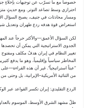
خصوصاً مع ما تسرّب عن توجيهات بإخلاءٍ ج
احترازي وسط تصاعد التوتر. ومع حديثٍ متز
ومسار محادثات في جنيف، يصبح السؤال الأكثر
استعراض قوة هدفه ردع طهران وتعديل شر
لكن السؤال الأعمق—والأكثر حرجاً عند الم
الجدوى الاستراتيجية التي يمكن أن تحصدها
تغيير النظام في إيران هدفٌ مكلف ومفتوح ال
المخاطر سياسياً وإقليمياً، وهو ما يدفع كثيري
“عبثاً استراتيجياً”. غير أن هذه القراءة—ع
من الثنائية الأمريكية–الإيرانية، بل وحتى من 
الردع التقليدي: إيران تكسر القواعد عبر الوك
ظلّ مشهد الشرق الأوسط، الموسوم بالعداوات