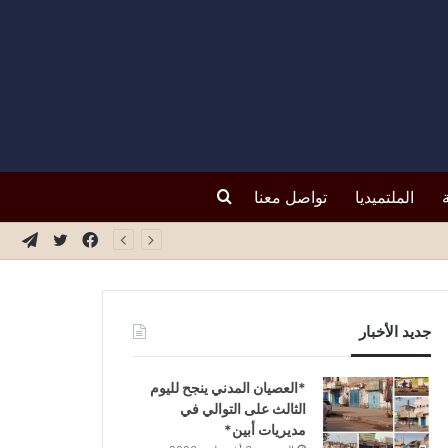
بحث
الملتميديا
تواصل معنا
فيسبوك
تويتر
تيلق
عن
جديد الأخبار
*العصيان المدني ينجح لليوم
الثالث على التوالي في
مديريات أبين*