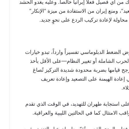
 من أي فصيل فعلاً إيرانياً خالصاً. وعليه يغدو الحشد
د”، ومنع إيران من الاستفادة من ميزة “الإنكار”
 محاولة لإعادة تركيب الردع على نحوٍ جديد.
 الضغط الدبلوماسي تفسيراً وارداً، تبدو خيارات
حرب الشاملة أو تغيير النظام—على الأقل بأخذ
جح قيامها بضربة محدودة شديدة التركيز تُصاغ
إعادة الهيمنة على التصعيد وإعادة تعريف
اء.
 على استجابة طهران للتهديد، في الوقت الذي تقدم
 الامتثال كما في الحالتين الليبية والعراقية.
فعلى المدى القصير تُقيّم طهران خيار التعنت وثمن