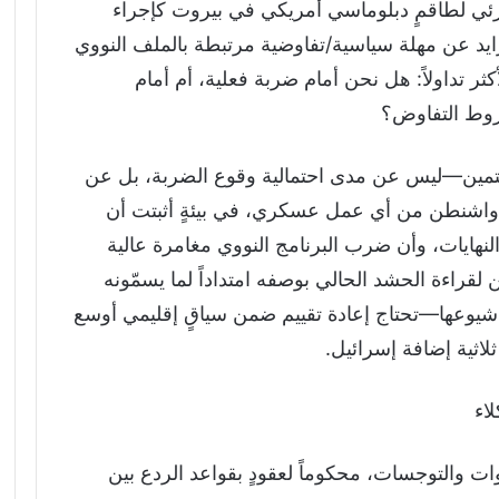
زئي لطاقمٍ دبلوماسي أمريكي في بيروت كإجراء
ايد عن مهلة سياسية/تفاوضية مرتبطة بالملف النووي
 تداولاً: هل نحن أمام ضربة فعلية، أم أمام
وط التفاوض؟
هتمين—ليس عن مدى احتمالية وقوع الضربة، بل عن
 واشنطن من أي عمل عسكري، في بيئةٍ أثبتت أن
نهايات، وأن ضرب البرنامج النووي مغامرة عالية
ن لقراءة الحشد الحالي بوصفه امتداداً لما يسمّونه
لى شيوعها—تحتاج إعادة تقييم ضمن سياقٍ إقليمي أوسع
ثلاثية إضافة إسرائيل.
لاء
 والتوجسات، محكوماً لعقودٍ بقواعد الردع بين