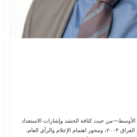
ق الأوسط—من حيث كثافة الحشد وإشارات الاستعداد
—واحدة من أوسع موجات التعزيز منذ حرب العراق ٢٠٠٣، ومحور اهتمام الإعلام والرأي العام،