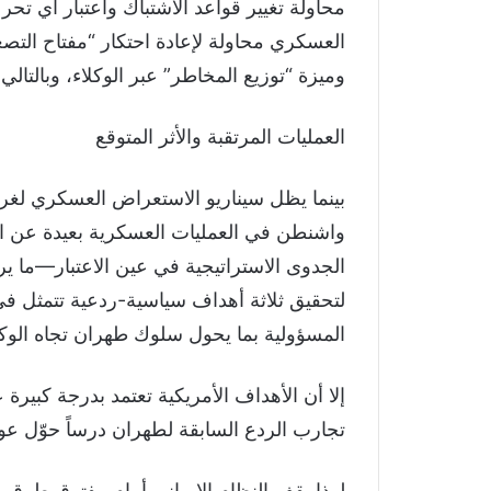
محاولة تغيير قواعد الاشتباك واعتبار أي تحرك
العسكري محاولة لإعادة احتكار “مفتاح التصعي
وميزة “توزيع المخاطر” عبر الوكلاء، وبالتالي
العمليات المرتقبة والأثر المتوقع
بينما يظل سيناريو الاستعراض العسكري لغرض
واشنطن في العمليات العسكرية بعيدة عن ال
الجدوى الاستراتيجية في عين الاعتبار—ما ير
لتحقيق ثلاثة أهداف سياسية-ردعية تتمثل في 
المسؤولية بما يحول سلوك طهران تجاه الوكل
إلا أن الأهداف الأمريكية تعتمد بدرجة كبيرة
تجارب الردع السابقة لطهران درساً حوّل عواقب
لهذا يقف النظام الإيراني أمام مفترق طرق، 