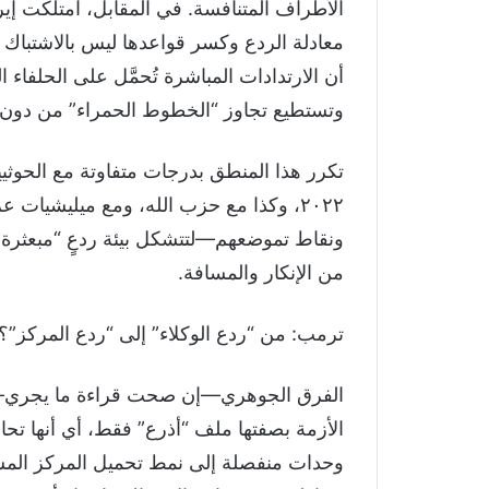
الأطراف المتنافسة. في المقابل، امتلكت 
معادلة الردع وكسر قواعدها ليس بالاشتباك ال
أن الارتدادات المباشرة تُحمَّل على الحلفاء
وتستطيع تجاوز “الخطوط الحمراء” من دون أ
تكرر هذا المنطق بدرجات متفاوتة مع الحوثي
٢٠٢٢، وكذا مع حزب الله، ومع ميليشيا
ونقاط تموضعهم—لتتشكل بيئة ردعٍ “مبعثرة” 
من الإنكار والمسافة.
ترمب: من “ردع الوكلاء” إلى “ردع المركز”؟
الفرق الجوهري—إن صحت قراءة ما يجري—أن
الأزمة بصفتها ملف “أذرع” فقط، أي أنها تحا
وحدات منفصلة إلى نمط تحميل المركز المسؤول