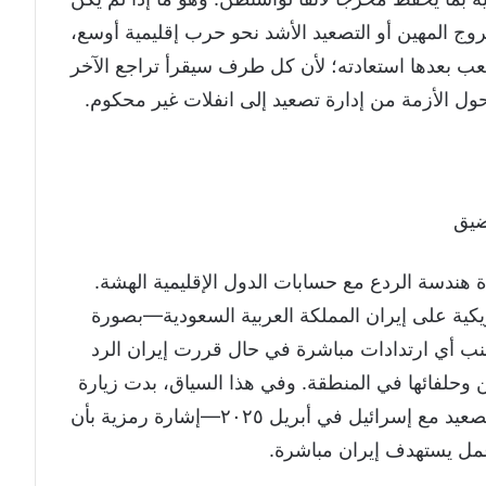
خروج المهين أو التصعيد الأشد نحو حرب إقليمية أوسع،
صعب بعدها استعادته؛ لأن كل طرف سيقرأ تراجع الآخر
ل الأزمة من إدارة تصعيد إلى انفلات غير محكوم.
ضيق
دة هندسة الردع مع حسابات الدول الإقليمية الهشة.
ريكية على إيران المملكة العربية السعودية—بصورة
نب أي ارتدادات مباشرة في حال قررت إيران الرد
وحلفائها في المنطقة. وفي هذا السياق، بدت زيارة
الأمير خالد بن سلمان إلى طهران—عقب التصعيد مع إسرائيل في أبريل ٢٠٢٥—إشارة رمزية بأن
عمل يستهدف إيران مباشرة.