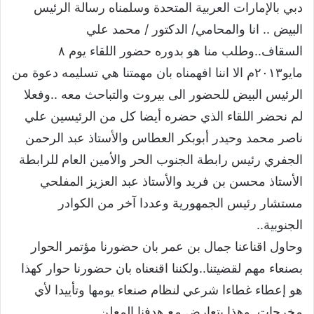
دبي بالإمارات العربية المتحدة وسلمناه رسالة الرئيس
البيض .. انا والمحامي/ الدكتور / محمد علي
السقاف..وطلب منا هو بدوره حضور اللقاء يوم ٨
مايو٢٠١٣م الا اننا افهمناه بان مهمتنا هي تسليمه دعوة من
الرئيس البيض للحضور الى بيروت والتباحث معه ..وفعلا
لم نحضر اللقاء الذي حضره أيضا كل من الرئيسين علي
ناصر محمد وحيدر أبوبكر العطاس والأستاذ عبد الرحمن
الجفري رئيس رابطة الجنوب الحر والأمين العام للرابطة
الأستاذ محسن بن فريد والأستاذ عبد العزيز المفلحي
مستشار رئيس الجمهورية وعددا آخر من الكوادر
الجنوبية..
وحاول اقناعنا جمال بن عمر بان حضورنا مؤتمر الحوار
بصنعاء مهم لقضيتنا..ولكننا اقنعناه بان حضورنا حوار كهذا
هو إعطاء غطاءا شرعي لنظام صنعاء يومها وتأييدا لأي
مخرجات..وهذا يتعارض مع هدفنا المعلن..