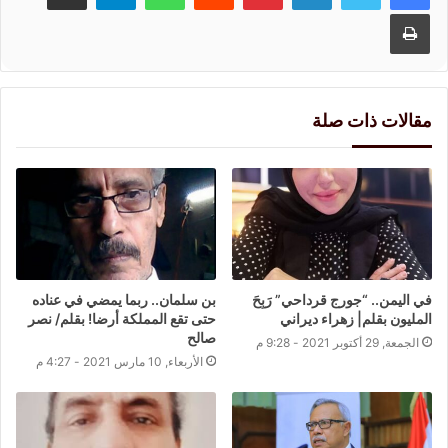
طباعة
مقالات ذات صلة
في اليمن.. “جورج قرداحي” رَبِحَ
بن سلمان.. ربما يمضي في عناده
المليون بقلم| زهراء ديراني
حتى تقع المملكة أرضا! بقلم/ نصر
صالح
الجمعة, 29 أكتوبر 2021 - 9:28 م
الأربعاء, 10 مارس 2021 - 4:27 م