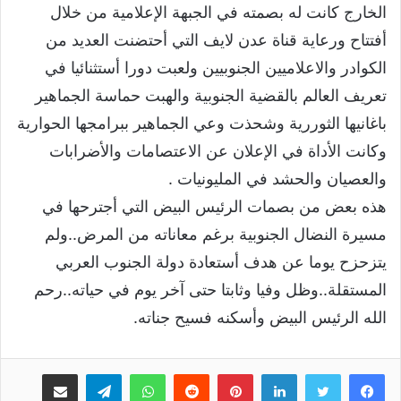
الخارج كانت له بصمته في الجبهة الإعلامية من خلال
أفتتاح ورعاية قناة عدن لايف التي أحتضنت العديد من
الكوادر والاعلاميين الجنوبيين ولعبت دورا أستثنائيا في
تعريف العالم بالقضية الجنوبية والهبت حماسة الجماهير
باغانيها الثوررية وشحذت وعي الجماهير ببرامجها الحوارية
وكانت الأداة في الإعلان عن الاعتصامات والأضرابات
والعصيان والحشد في المليونيات .
هذه بعض من بصمات الرئيس البيض التي أجترحها في
مسيرة النضال الجنوبية برغم معاناته من المرض..ولم
يتزحزح يوما عن هدف أستعادة دولة الجنوب العربي
المستقلة..وظل وفيا وثابتا حتى آخر يوم في حياته..رحم
الله الرئيس البيض وأسكنه فسيح جناته.
لينكدإن
بينتيريست
واتساب
تيلقرام
مشاركة عبر البريد