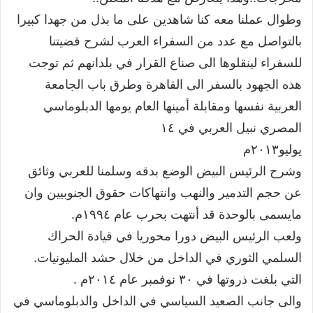
وطوال عملنا معه كنا شاهدين على ما بذل من جهدا كبيرا
بالتواصل مع عدد من السفراء العرب لشرح قضيتنا
للسفراء لينقلوها الى صناع القرار في بلدانهم ثم توجت
هذه الجهود بالسفر الى القاهرة وطرق باب الجامعة
العربية نفسها ومقابلة أمينها العام يومها الدبلوماسي
المصري نبيل العربي في ١٤
يوليو٢٠١٣م
وشرح الرئيس البيض الوضع بدقه وسلمنا للعربي وثائق
عن حجم التدمير والنهب وانتهاكات حقوق الجنوبيين وان
مايسمى بالوحدة قد أنتهت بحرب عام ١٩٩٤م.
ولعب الرئيس البيض دورا محوريا في قيادة الحراك
السلمي الثوري في الداخل من خلال حشد المليونيات.
التي بلغت ذروتها في ٣٠ نوفمبر عام ٢٠١٤م .
والى جانب الصعيد السياسي في الداخل والدبلوماسي في