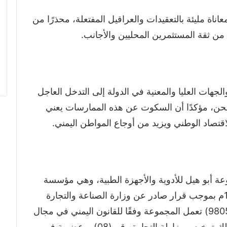
ناة مليئة بالتعقيدات والعراقيل المفتعلة، محذرًا من
من ثقة المستثمرين المحليين والأجانب.
لجهات العليا والمعنية في الدولة إلى التدخل العاجل
ن، مؤكدًا أن السكوت عن هذه الممارسات يعني
لاقتصاد الوطني ويزيد من أوجاع المواطن اليمني.
ة أبو هيل للأدوية والأجهزة الطبية، وهي مؤسسة
رائدة في القطاع الدوائي تأسست عام 1998م بموجب قرار صادر عن وزارة الصناعة والتجارة
اليمنية، وتحمل السجل التجاري رقم (98050011) تعمل المجموعة وفقًا للقانون اليمني في مجال
استيراد وتوزيع الأدوية والأجهزة الطبية، وتمتلك ترخيص مزاولة التجارة رقم (08)، وعضوية في