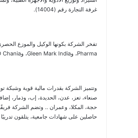
غرفة التجارة رقم (14004).
Pharma، وGleen Mark India، وWEGO Chania”.
وتتميز الشركة بقدرات مالية قوية وشبكة ت
صنعاء، تعز، عدن، الحديدة، إب، وذمار، إ
حجة، المكلا، وعمران .. وتضم الشركة فريقًا 
حاصلين على شهادات جامعية، يتلقون تدريبًا د