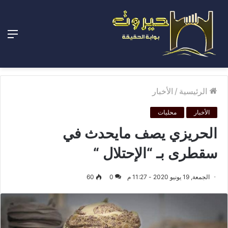
الق
الرئيسية
/
الأخبار
الأخبار
محليات
الحريزي يصف مايحدث في
سقطرى بـ “الإحتلال “
الجمعة, 19 يونيو 2020 - 11:27 م
0
60