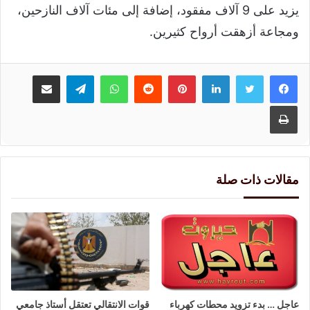
يزيد على 9 آلاف مفقود، إضافة إلى مئات آلاف النازحين،
ومجاعة أزهقت أرواح كثيرين.
لينكدإن
بينتيريست
واتساب
تيلقرام
مشاركة عبر البريد
طباعة
مقالات ذات صلة
عاجل … بدء تزويد محطات كهرباء
قوات الانتقالي تعتقل أستاذ جامعي