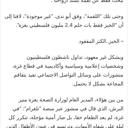
نبحث فقط عن لقمة تسند أرواحنا”.
وحتى تلك “اللقمة”، وفق أبو ندى، “غير موجودة”، لافتا إلى
أن “الخبز فقط بات حلم 2.4 مليون فلسطيني بغزة”.
– الخبز..الكنز المفقود
وبشكل غير معهود، تداول ناشطون فلسطينيون
وشخصيات إعلامية وسياسية وأكاديمية في قطاع غزة،
منشورات على وسائل التواصل الاجتماعي تفيد بتفاقم
المجاعة بشكل لا يحتمل.
من بين هؤلاء، المدير العام لوزارة الصحة بغزة منير
البرش، الذي قال في منشور عبر منصة “تلغرام”: “في
غزة، لم يعد الطعام حقا، بل صار أمنية مؤجلة، تتكرر كل
ليلة على شفاه الأمهات، وترتسم في عيون الأطفال الذين