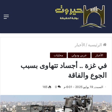
الق
الرئيسية
/
الأخبار
الأخبار
عربي ودولي
محليات
في غزة .. أجساد تتهاوى بسبب
الجوع والفاقة
السبت, 19 يوليو 2025 - 6:01 م
0
165