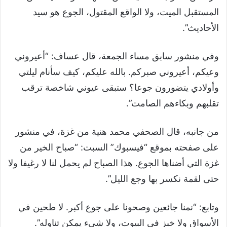
المستقبل الميت، ولا الواقع المقتول، الجوع هو سيد
الأحاديث”.
وفي منشور سابق مساء الجمعة، قال عساف: “أعيروني
وعيكم، أعيروني صبركم. بالله عليكم، كيف سأنام ليلتي
وأولادي يتضورون جوعا؟ ستبقى عيوني شاخصة ترقب
تقلبهم وبكاءهم الصامت”.
من جانبه، قال الصحفي محمد هنية من غزة، في منشور
على صفحته بموقع “فيسبوك” السبت: “صباح الخير من
غزة التي أضناها الجوع. هذا الصباح لم يحمل لنا لا رغيفا ولا
حتى لقمة نكسر بها وجع الليل”.
وتابع: “نمنا جائعين وصحونا على جوع أكبر. لا طحين في
الأسواق ولا خبز في البيوت، ولا شيء يمكن تناوله”.