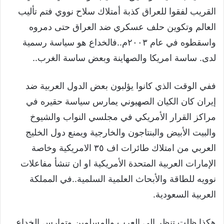
القريب لفقوا للعراق كذبة أمتلاك سلاح نووي فتم تأليب
العالم وتكوين حلف عسكري ضد العراق حتى دمروه
واسقطوه في عام ٢٠٠٣م..فالخداع هو سياسة رسمية
لدى. ساسة امريكا والصهاينة وبعض ساسة الغرب..
ففي الوقت الذي كانوا يؤلبون بعض الدول العربية ضد
إيران كان الكيان الصهيوني يمارس سياسة حقيره في
مراكز القرار الأمريكي في مجلسي النواب والشيوخ
والبيت الأبيض والبنتاجون والخارجية ويمنع دول الخليج
العربي من امتلاك طائرات اف ٣٥ الامريكية وخاصة
الإمارات العربية المتحدة الأمريكية او ان تنشأ مفاعلات
نوويه للطاقة والأبحاث العلمية السلمية..في المملكة
العربية السعودية.
هكذا ظلت تنظر إلى العرب والمسلمين وتمارس الخداع