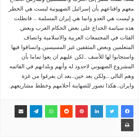
معهم واقناعهم بأن إسرائيل الصهيونية ليست هي الخطر
و ليست هي العدو وانما هي إيران المسلمة .. فانطلت
هذه سياسة الخداع على بعض الحكام العرب وبعض
الفئات في المجتمعات العربية والاسلامية وانصاف
المتعلمين وبعض المثقفين غير المسيسين.وانساقوا فيها
واستجابوا لها للأسف ..لكن عليهم ان يعوا تماما بأن
المشروع الصهيوني لاحدود له وأنهم وبلدانهم في القائمه
وهم التالي ..ولكن بعد حين..بعد ان يفرغوا من غزة
وايران..هكذا تصور للصهاينة أحلامهم وخطط مشاريعهم.
لينكدإن
بينتيريست
واتساب
تيلقرام
مشاركة عبر البريد
طباعة