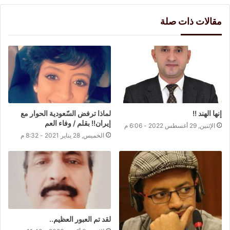
مقالات ذات صلة
إنها الهند !!
لماذا ترفض السّعودية الحوار مع
إيران!! بقلم / وفاء العم
الإثنين, 29 أغسطس 2022 - 6:06 م
الخميس, 28 يناير 2021 - 8:32 م
لقد تم العبور العظيم..