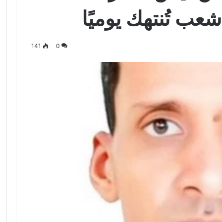
عب تُنتهك يوميًا
141
0