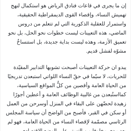
إن ما يجرى في قاعات فنادق الرياض هو استكمال لنهج
تهميش النساء، وإقصاء القوى الديمقراطية الحقيقية،
واستمرار للعقلية الذكورية التي لم تتعلم من دروس
الماضي، هذه التعيينات ليست خطوات نحو الحل، بل نحو
تعميق الأزمة، وهذه ليست بداية جديدة، بل استنساخٌ
مشوّه لفشل قديم.
يبدو ان حركة التعيينات أصبحت تشوبها التدابير المقيّدة
للحريات، لا سيّما في حقّ النساء اللواتي استبعدن تدريجيًا
من الحياة العامة وأقصين من كلُّ المواقع السياسية،
كمااستُبعدن من غالبية الوظائف العامة و أعطين أجورًا
زهيدة لحضّهن على البقاء في المنزل أوسرحن من العمل
أو سكن في القبر، فأصبح من الواضح أن سياسة المجلس
الرئاسي مصمّمة لإقصاء النساء من الحياة العامة، فهو لم
يعد يبدي مخاوفا من التستر على الوضع الاقتصادي