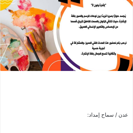
عدن / سماح إمداد: