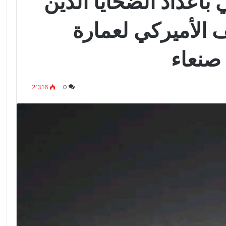
بأعداد الضحايا الذين
الأميركي لعمارة
صنعاء
2٬316
0