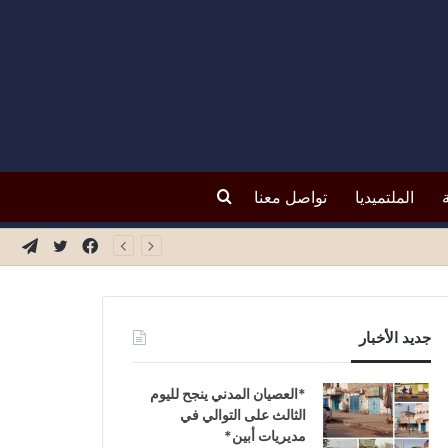
بحث
الملتميديا
تواصل معنا
فيسبوك
تويتر
تيلق
عن
جديد الأخبار
*العصيان المدني ينجح لليوم
الثالث على التوالي في
مديريات أبين*