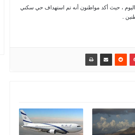
اليوم ، حيث أكد مواطنون أنه تم استهداف حي سكني
نين .
إن
بينتيريست
مشاركة عبر البريد
طباعة