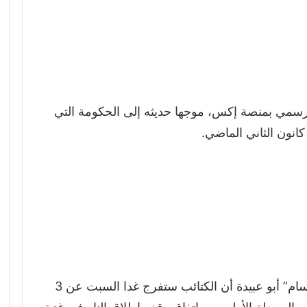
رسمي بمنصة إكس، موجها حديثه إلى الحكومة التي
وفي وقت سابق الجمعة، أعلن متحدث “القسام” أبو عبيدة أن الكتائب ستفرج غدا السبت عن 3