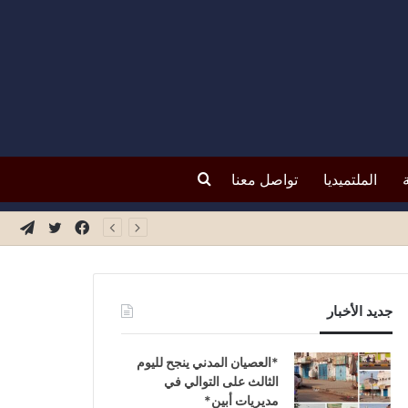
بحث
الملتميديا
تواصل معنا
عن
فيسبوك
تويتر
تيلق
جديد الأخبار
*العصيان المدني ينجح لليوم
الثالث على التوالي في
مديريات أبين*