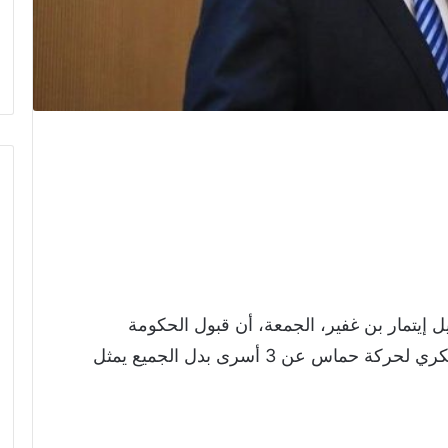
ل إيتمار بن غفير، الجمعة، أن قبول الحكومة
الإسرائيلية إفراج كتائب القسام الجناح العسكري لحركة حماس عن 3 أسرى بدل الجميع يمثل