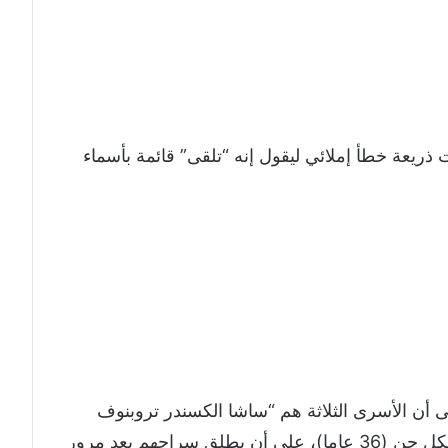
ذريعة خطأ إملائي ليقول إنه “تلقى” قائمة بأسماء
 أن الأسرى الثلاثة هم “ساشا الكسندر تروبنوف
(29 عاما) ويائير هورن (46 عاما) وساغي ديكل حن (36 عاما)، على أن يطلق سراحهم بعد مرور