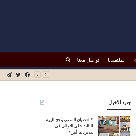
بحث
الملتميديا
تواصل معنا
فيسبوك
تويتر
تيلق
عن
جديد الأخبار
*العصيان المدني ينجح لليوم
الثالث على التوالي في
مديريات أبين*