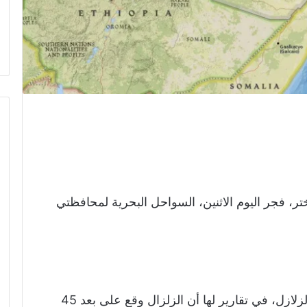
مقياس ريختر، فجر اليوم الاثنين، السواحل البحرية لمحافظتي
وذكر بعض المراكز العالمية والإقليمية لتتبع الزلازل، في تقارير لها أن الزلزال وقع على بعد 45