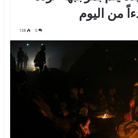
اً من اليوم
138
0