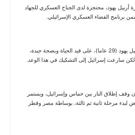
ة أربيل يهود، محتجزة لدى الجناح العسكري للجهاد
ضمن برنامج الفضاء العسكري الإسرائيلي.
من جهتها، أكدت حماس عبر الوسطاء أن أربيل يهود (29 عاما)، على قيد الحياة وبصحة جيدة،
 لكن سارعت إسرائيل إلى التشكيك في هذا الوعد.
دأ سريان وقف إطلاق النار بين حماس وإسرائيل، ويستمر
تم خلالها التفاوض لبدء مرحلة ثانية ثم ثالثة، بوساطة مصر وقطر