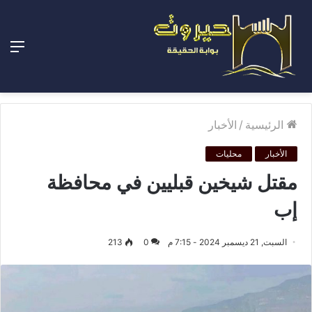
الق
الرئيسية
/
الأخبار
الأخبار
محليات
مقتل شيخين قبليين في محافظة
إب
السبت, 21 ديسمبر 2024 - 7:15 م
0
213