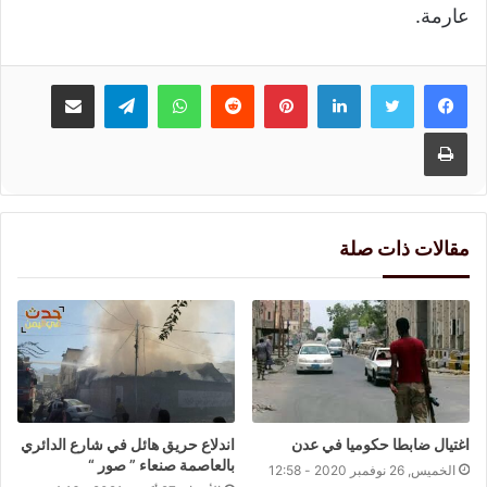
عارمة.
لينكدإن
بينتيريست
واتساب
تيلقرام
مشاركة عبر البريد
طباعة
مقالات ذات صلة
اندلاع حريق هائل في شارع الدائري
اغتيال ضابطا حكوميا في عدن
بالعاصمة صنعاء ” صور “
الخميس, 26 نوفمبر 2020 - 12:58