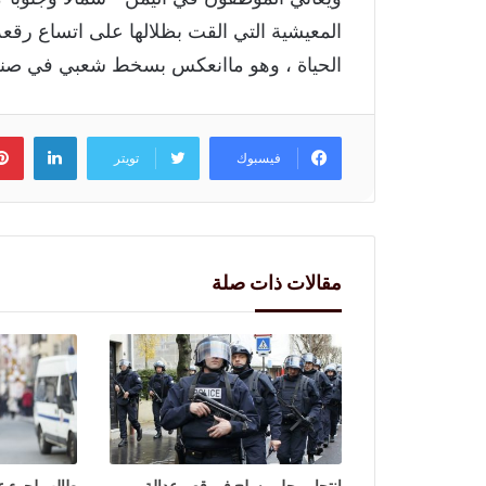
المعيشية التي القت بظلالها على اتساع رقعة
الحياة ، وهو ماانعكس بسخط شعبي في صنع
لينكد
فيسبوك
تويتر
مقالات ذات صلة
إنتحار رجل مسلح في قصرعدالة