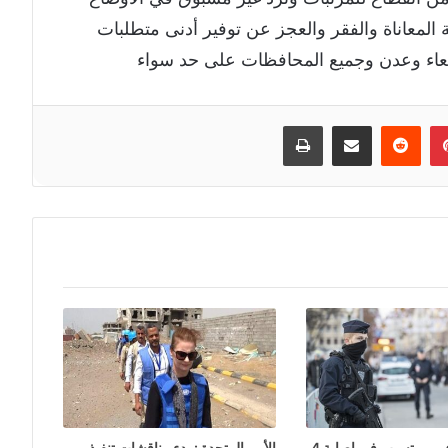
 المعاناة والفقر والعجز عن توفير أدنى متطلبات
اء وعدن وجميع المحافظات على حد سواء
إن
بينتيريست
مشاركة عبر البريد
طباعة
طالب لجوء عربي يتسبب في إصابة 4
الأمم المتحدة : بدء مناقشات تنفيذ