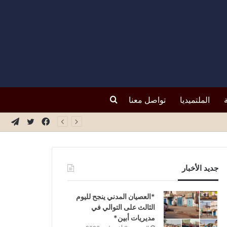
بحث
الملتميديا
تواصل معنا
فيسبوك
تويتر
تيلق
عن
جديد الأخبار
*العصيان المدني ينجح لليوم
الثالث على التوالي في
مديريات أبين*