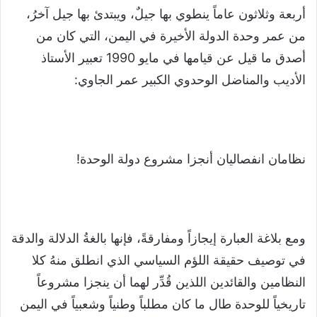
أربعة وثلاثون عاماً ينطوي بها جيلٌ، ويبتدئ بها جيل آخرُ،
من عمر وحدة الدولة الأخيرة في اليمن، التي كان من
أصدق ما قيل عن قيامها في مايو 1990 تعبير الأستاذ
الأديب والمناضل الوحدوي الكبير عمر الجاوي:
نظامان انفصاليان أنجزا مشروع دولة الوحدة!
ومع بلاغة العبارة إيجازاً ومفارقةً، فإنها بالغةُ الدلالة والدقة
في توصيف حقيقة اللؤم السياسي الذي انطلق منهُ كلا
النظامين والقائدين اللذين قُدِّر لهما أن ينجزا مشروعاً
تاريخياً للوحدة طال ما كان مطلباً وطنياً وشعبياً في اليمن