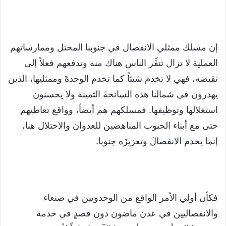
إن مسلك ممثلي الانفصال في جنوبنا المحتل وممارساتهم
العملية لا تزال تنفِّر الناس هناك منه وتدفعهم فعلاً إلى
نقيضه، فهي لا تخدم شيئاً كما تخدم الوحدةَ وممثليها، الذين
يهدرون في شمالنا هذه السانحةَ الثمينة ولا يحسنون
استغلالها وتوظيفها. فمسلكهم هم أيضاً، وواقع تعاطيهم
حتى مع أبناء الجنوب المناهضين للعدوان والاحتلال هنا،
إنما يخدم الانفصالَ وتعزيزَه جنوبا.
فكأن أولي الأمر الواقع من الوحدويين في صنعاء
والانفصاليين في عدن ماضون دون قصدٍ في خدمة