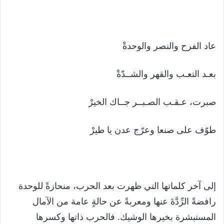
عاد الفرح والنصر والوحدةْ
بعـد التعـب والقهر والشــدّةْ
صبرت، عـقـب الصـبــر جــاك الخيرْ
طوّف على صنعا وعرّج عدن يا طيرْ
إلى آخر كلماتها التي ظهرت بعد الحرب، منحازةً للوحدة
رافضةً الرِّدَّةَ عنها ومعربةً عن حالةٍ عامة من الآمال
المستبشرة بخيرها الوشيك. فالحرب ذاتها وكسرها