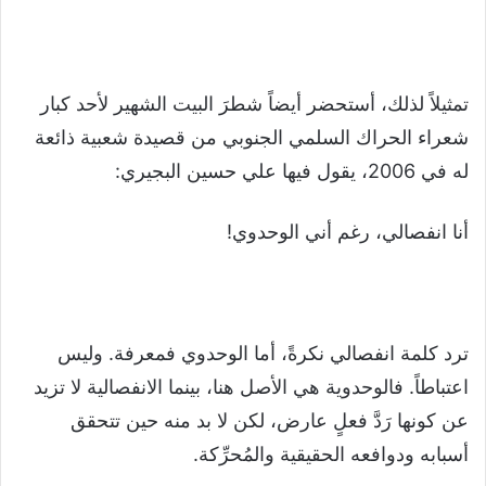
تمثيلاً لذلك، أستحضر أيضاً شطرَ البيت الشهير لأحد كبار
شعراء الحراك السلمي الجنوبي من قصيدة شعبية ذائعة
له في 2006، يقول فيها علي حسين البجيري:
أنا انفصالي، رغم أني الوحدوي!
ترد كلمة انفصالي نكرةً، أما الوحدوي فمعرفة. وليس
اعتباطاً. فالوحدوية هي الأصل هنا، بينما الانفصالية لا تزيد
عن كونها رَدَّ فعلٍ عارض، لكن لا بد منه حين تتحقق
أسبابه ودوافعه الحقيقية والمُحرِّكة.