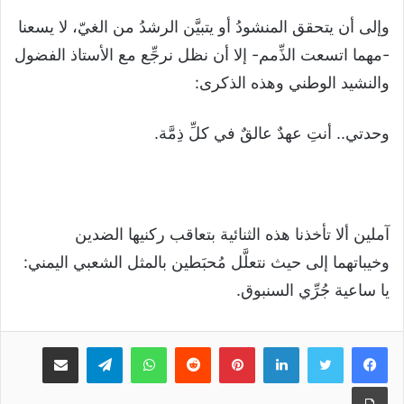
وإلى أن يتحقق المنشودُ أو يتبيَّن الرشدُ من الغيّ، لا يسعنا
-مهما اتسعت الذِّمم- إلا أن نظل نرجِّع مع الأستاذ الفضول
والنشيد الوطني وهذه الذكرى:
وحدتي.. أنتِ عهدٌ عالقٌ في كلِّ ذِمَّة.
آملين ألا تأخذنا هذه الثنائية بتعاقب ركنيها الضدين
وخيباتهما إلى حيث نتعلَّل مُحبَطين بالمثل الشعبي اليمني:
يا ساعية جُرِّي السنبوق.
لينكدإن
بينتيريست
واتساب
تيلقرام
مشاركة عبر البريد
طباعة