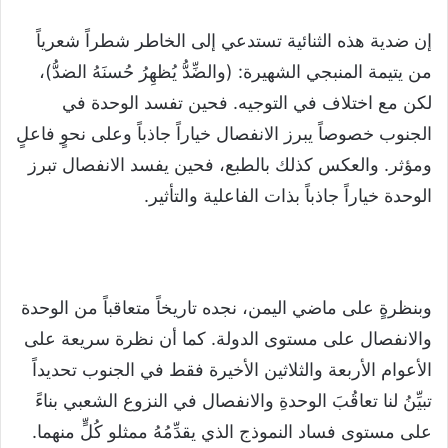
إن ضدية هذه الثنائية تستدعي إلى الخاطر شطراً شعرياً
من يتيمة المنبجي الشهيرة: (والضِّدُّ يُظهِرُ حُسنَهُ الضدُّ)،
لكن مع اختلاف في التوجيه. فحين تفسد الوحدة في
الجنوب خصوصاً يبرز الانفصال خياراً جاذباً وعلى نحوٍ فاعلٍ
ومؤثر. والعكس كذلك بالطبع، فحين يفسد الانفصال تبرز
الوحدة خياراً جاذباً بذات الفاعلية والتأثير.
وبنظرةٍ على ماضي اليمن، نجده تاريخاً متعاقباً من الوحدة
والانفصال على مستوى الدولة. كما أن نظرة سريعة على
الأعوام الأربعة والثلاثين الأخيرة فقط في الجنوب تحديداً
تبيِّنُ لنا تعاقُبَ الوحدةِ والانفصال في النزوع الشعبي بناءً
على مستوى فساد النموذج الذي يقدِّمُهُ ممثلو كُلٍّ منهما.