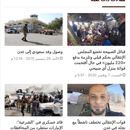
قبائل الصبيحة تخضع المجلس
وصول وفد سعودي إلى عدن
الإنتقالي بحكم قبلي وتلزمة بدفع
الأحد, 29 ديسمبر 2019 - 12:16 م
«220 مليون» في حال أقتحمت
قواتة منزل أي صبيحي
السبت, 7 نوفمبر 2020 - 5:57 م
قوات الإنتقالي تختطف ناشطاً مع
قائد عسكري في “الشرعية”:
نجله في عدن
الإمارات ستطرد من المحافظات