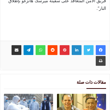
فريق الأمن المتعاقد على سفينة ميرسك هانزغو بإطلاق
النار”.
لينكدإن
بينتيريست
واتساب
تيلقرام
مشاركة عبر البريد
طباعة
مقالات ذات صلة