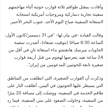
وأفادت بمقتل طواقم ثلاثة قوارب حوثية أثناء مهاجمتهم
سفينة تجارية دنماركية ومروحيات أمريكية استجابة
لاستغاثة السفينة صباح اليوم الأحد، جنوب البحر الأحمر.
وقالت القيادة -في بيان لها- “في 31 ديسمبر/كانون الأول،
الساعة 6:30 صباحًا (بتوقيت صنعاء)، أصدرت سفينة
الحاويات ميرسك هانغتشو نداء استغاثة ثانٍ في أقل من
24 ساعة تفيد بتعرضها لهجوم من قبل أربعة قوارب
صغيرة تابعة للحوثيين المدعومين من إيران”.
وذكرت أن القوارب الصغيرة، التي انطلقت من المناطق
التي يسيطر عليها الحوثيون في اليمن، أطلقت النار على
طاقم الخدمة في السفينة، ووصلت إلى مسافة 20 مترًا
من السفينة، وحاولت الصعود على متن السفينة، فيما رد