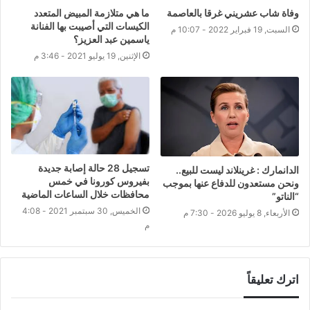
وفاة شاب عشريني غرقا بالعاصمة
ما هي متلازمة المبيض المتعدد
الكيسات التي أصيبت بها الفنانة
السبت, 19 فبراير 2022 - 10:07 م
ياسمين عبد العزيز؟
الإثنين, 19 يوليو 2021 - 3:46 م
تسجيل 28 حالة إصابة جديدة
الدانمارك : غرينلاند ليست للبيع..
بفيروس كورونا في خمس
ونحن مستعدون للدفاع عنها بموجب
محافظات خلال الساعات الماضية
“الناتو”
الخميس, 30 سبتمبر 2021 - 4:08
الأربعاء, 8 يوليو 2026 - 7:30 م
م
اترك تعليقاً