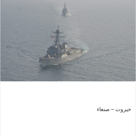
حيروت – صنعاء