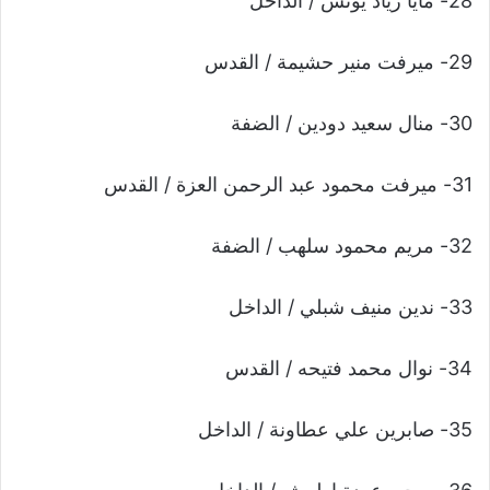
28- مايا زياد يونس / الداخل
29- ميرفت منير حشيمة / القدس
30- منال سعيد دودين / الضفة
31- ميرفت محمود عبد الرحمن العزة / القدس
32- مريم محمود سلهب / الضفة
33- ندين منيف شبلي / الداخل
34- نوال محمد فتيحه / القدس
35- صابرين علي عطاونة / الداخل