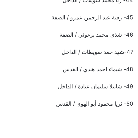
44- رنا محمد سويلات / الداخل
45- رقية عبد الرحمن عمرو / الضفة
46- شذى محمد برغوثي / الضفة
47-شهد حمد سويطات / الداخل
48- شيماء احمد هندي / القدس
49- شاتيلا سليمان عيادة / الداخل
50- ثريا محمود أبو الهوى / القدس