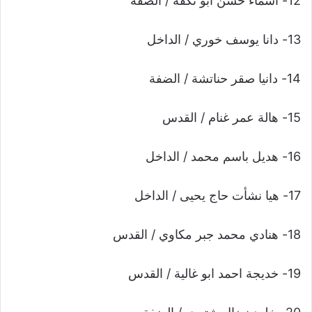
12- أسماء حسن ابو تكفة / الضفةً
13- دانا يوسف خوري / الداخل
14- دانيا صقر حناتشة / الضفة
15- هالة عمر غنام / القدس
16- هديل باسم محمد / الداخل
17- هيا نشأت حاج يحيى / الداخل
18- هنادي محمد جبر مكاوي / القدس
19- خديجة احمد ابو غالية / القدس