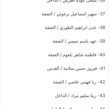
36- سجى عودة اطرش / الداخل
37- سهير اسماعيل برغوثي / الضفة
38- عدن ابراهيم الطوري / الضفة
39- عهد باسم تميمي / الضفة
40- فاطمة شاهر بلعوم / الضفة
41- فيروز حسن سلامة / القدس
42- ربا فهمي عاصي / الضفة
43- ريتا سليم مراد / الداخل