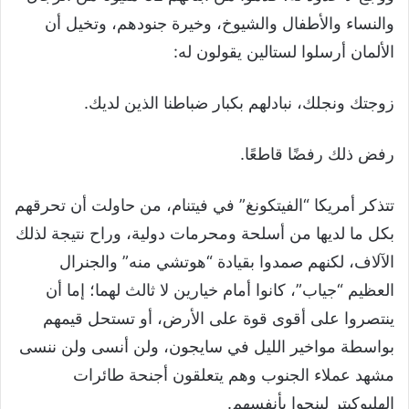
والنساء والأطفال والشيوخ، وخيرة جنودهم، وتخيل أن
الألمان أرسلوا لستالين يقولون له:
زوجتك ونجلك، نبادلهم بكبار ضباطنا الذين لديك.
رفض ذلك رفضًا قاطعًا.
تتذكر أمريكا “الفيتكونغ” في فيتنام، من حاولت أن تحرقهم
بكل ما لديها من أسلحة ومحرمات دولية، وراح نتيجة لذلك
الآلاف، لكنهم صمدوا بقيادة “هوتشي منه” والجنرال
العظيم “جياب”، كانوا أمام خيارين لا ثالث لهما؛ إما أن
ينتصروا على أقوى قوة على الأرض، أو تستحل قيمهم
بواسطة مواخير الليل في سايجون، ولن أنسى ولن ننسى
مشهد عملاء الجنوب وهم يتعلقون أجنحة طائرات
الهليوكبتر لينجوا بأنفسهم.