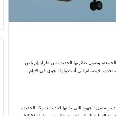
الجمعة، وصول طائرتها الجديدة من طراز إيرباص
 المتحدة، للإنضمام الى أسطولها الجوي في الايام
ة وبفضل الجهود التي بذلتها قيادة الشركة الجديدة
ممثله برئيس مجلس إدارتها الكابتن ناصر محمود التوقيع النهائي لشراء طائرة من طراز A320