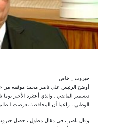
حيروت _ خاص
ديسمبر الماضي ، والذي أعتبَره الأخير يوما
الوطني ، زاعما أن المحافظة تعرضت للظلم إ
وقال ناصر ، في مقال مطول ، حصل حيروت