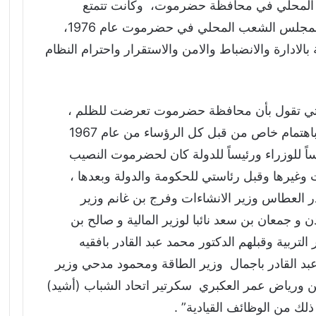
حكم المحلي في محافظة حضرموت، وكانت تتمتع
باستقلال مالي وإداري وجرت أول انتخابات لمجلس الشعب المحلي في حضرموت عام 1976،
دارة والانضباط والامن والاستقرار واحترام النظام
لتي تقول بأن محافظة حضرموت تعرضت للظلم ،
بإشارته إلى أن ” المحافظة وأبناؤها حظيوا باهتمام خاص من قبل كل الرؤساء من عام 1967
ان :” رئيساً للوزراء ورئيساً للدولة كان لحضرموت النصيب
وغيرها وقبل رئاستي للحكومة والدولة وبعدها ،
ر العطاس وزير الانشاءات وفرج بن غانم وزير
 جمعان بن سعد نائبا لوزير المالية و صالح بن
لتربية وقبلهم الدكتور محمد عبد القادر بافقيه
عبد القادر باجمال وزير الطاقة ومحمود مدحي وزير
 ورياض عمر العكبري سكرتير اتحاد الشباب (أشيد)
لك من الوظائف القيادية” .