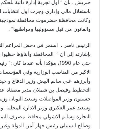
حبريش ، بأن ” أول تجربة إدارة ذاتية لل
وكانت محافظة حضرموت محافظة نموذجية بالا
والقانون من قبل مسؤوليها ومواطنيها” .
الرئيس ناصر ، استمر في دحض المزاعم ا
حتى عام 1990، مؤكدا بأنه عندما ك
الاكبر من المناصب الوزارية وفي المؤسسات 
وأبرزهم علي سالم البيض وزير الدفاع و حيد
التخطيط وفيصل بن شملان مدير مصفاة عدن و
حسينون وزير المواصلات وسعيد النوبان وزير ا
وسعيد عمر العكبري وزير الادارة المحلية و
التجارة وسالم الاشولي محافظ مصرف اليمن
وصالح السييلي رئيس جهاز أمن الدولة وغير ذ