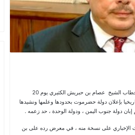
أوضح الرئيس علي ناصر محمد موقفه من خطاب الشيخ عصام بن حبريش الكثيري يوم 20
 تاريخيا بإعلان دولة حضرموت بحدودها وعلمها ونشيدها
بان دولة جنوب اليمن ، ودولة الوحدة ، حد زعمه .
 الإخباري على نسخة منه ، في معرض رده على بن