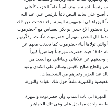
رئيساً للدولة والبيض أميناً عاماً للحزب كأعلى
صبح علي سالم البيض نائباً للرئيس علي عبد الله
ً للوزراء في الجمهورية اليمنية. وقد تحدثت عن ذلك
وم 14 سبتمبر 2022 في القاهرة بحضور الاخ حيدر ابو بكر العطاس مع “حضرموت
دما قال البعض منهم أن حضرموت ظُلمت. وذكّرتهم
اً والتي تولاها أبناء حضرموت كما تحدثت معهم عن
زيارتي لأول مرة إلى المكلا في أكتوبر من عام 1967 حيث حضرت مهرجاناً جماهيرياً كبيراً
كرى الرابعة لقيام ثورة 14 اكتوبر، وحدثتهم عن علاقاتي ولقاءاتي مع العديد من
يض والحاج صالح باقيس وسالم علي الكندي وعبد
 خالد عبد العزيز وغيرهم من الشخصيات.
ة والكثيرية ملتفاً حول تلك القيادة والثورة،
ب.
 المهرة الى باب المندب وأن حضرموت والمهرة
ا طلقة واحدة مما يدل على وعي تلك الجماهير