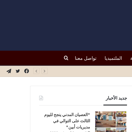
بحث
الملتميديا
تواصل معنا
فيسبوك
تويتر
تيلق
عن
جديد الأخبار
*العصيان المدني ينجح لليوم
الثالث على التوالي في
مديريات أبين*