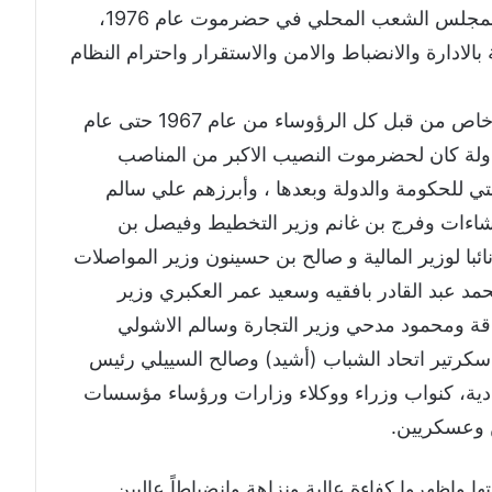
باستقلال مالي وإداري وجرت أول انتخابات لمجلس الشعب المحلي في حضرموت عام 1976،
دارة والانضباط والامن والاستقرار واحترام النظام
كما كانت المحافظة وأبنائها يحظون باهتمام خاص من قبل كل الرؤوساء من عام 1967 حتى عام
اً للدولة كان لحضرموت النصيب الاكبر من المناصب
ي للحكومة والدولة وبعدها ، وأبرزهم علي سالم
انشاءات وفرج بن غانم وزير التخطيط وفيصل بن
ا لوزير المالية و صالح بن حسينون وزير المواصلات
محمد عبد القادر بافقيه وسعيد عمر العكبري وزير
لطاقة ومحمود مدحي وزير التجارة وسالم الاشولي
رتير اتحاد الشباب (أشيد) وصالح السييلي رئيس
يادية، كنواب وزراء ووكلاء وزارات ورؤساء مؤسسات
 وعسكريين.
ا واظهروا كفاءة عالية ونزاهة وانضباطاً عاليين.