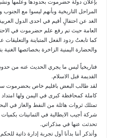
بإعلان دولة حضرموت بحدودها وعلمها ونش
المراحل التاريخية وبأنهم ليسوا مع الجنوب
الغد عن احتفالٍ أقيم في احدى الدول العر
العامة حيث تم رفع علم حضرموت في الاحتف
كما تابعتُ ردود الفعل المتباينة والتعليقات 
والحضارة اليمنية الزاخرة بخصائصها الغنية بتن
فتاريخياً ليس ما يجري الحديث عنه من حد
القديمة قبل الاسلام.
لقد طالب البعض باقليم خاص بحضرموت سوا
كاملة كمحافظة كبرى في اليمن ولها امتداد ك
تمتلك ثروات هائلة من النفط والغاز في ال
شركة أجيب الايطالية في الثمانينات بكميات 
تحدثت عنها في مذكراتي.
وأتذكر أننا بدأنا أول تجربة إدارة ذاتية 