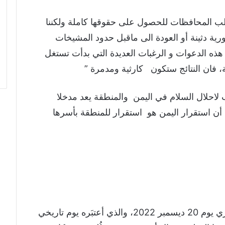
ب المحافظات للحصول على حقوقها كاملة ولكننا
ية دثينة أو العودة الى ماقبل حدود المشيخات
 هذه الدعوات و الرغبات العديدة التي بدأت تستغل
، فان النتائج ستكون كارثية ومدمرة ”
احلال السلام في اليمن والمنطقة يعد مدخلا
 أن استقرار اليمن هو استقرار للمنطقة بأسرها
تابعتُ خطاب الشيخ عصام بن حبريش الكثيري يوم 20 ديسمبر 2022، والذي أعتبَره يوم تاريخي