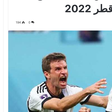
 2022
194
0