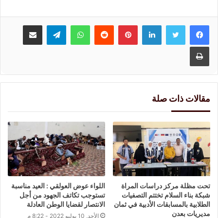
لينكدإن
بينتيريست
واتساب
تيلقرام
مشاركة عبر البريد
طباعة
مقالات ذات صلة
تحت مظلة مركز دراسات المراة
اللواء عوض العولقي : العيد مناسبة
شبكة بناء السلام تختتم التصفيات
تستوجب تكاتف الجهود من أجل
الطلابية بالمسابقات الأدبية في ثمان
الانتصار لقضايا الوطن العادلة
مديريات بعدن
الأحد, 10 يوليو 2022 - 8:22 م