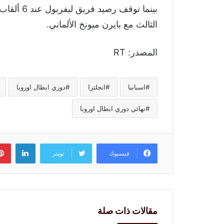
بينما توقف
الثالث مع بايرن ميونخ الألماني.
المصدر: RT
اسبانيا
انجلترا
دوري ابطال اوروبا
نهائي دوري ابطال اوروبا
لينكد
فيسبوك
تويتر
مقالات ذات صلة