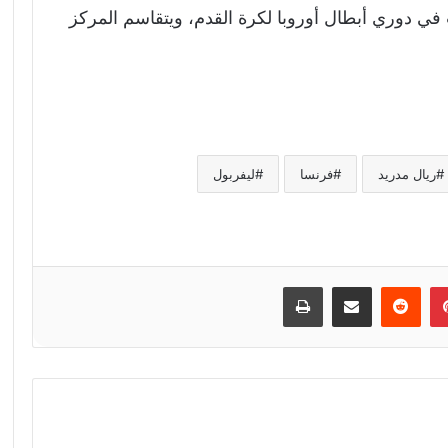
 رصيد فريق ليفربول عند 6 ألقاب في دوري أبطال أوروبا لكرة القدم، ويتقاسم المركز
ريال مدريد
فرنسا
ليفربول
إن
بينتيريست
مشاركة عبر البريد
طباعة