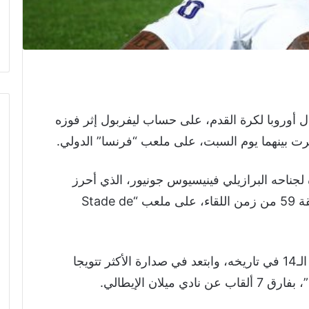
 أوروبا لكرة القدم، على حساب ليفربول إثر فوزه
 جرت بينهما يوم السبت، على ملعب “فرنسا” الدولي.
لجناحه البرازيلي فينيسيوس جونيور، الذي أحرز
هدف الفوز الوحيد “الذهبي” له، بحلول الدقيقة 59 من زمن اللقاء، على ملعب “Stade de
وأحرز ريال مدريد لقب دوري الأبطال للمرة الـ14 في تاريخه، وابتعد في صدارة الأكثر تتويجا
يلان الإيطالي.