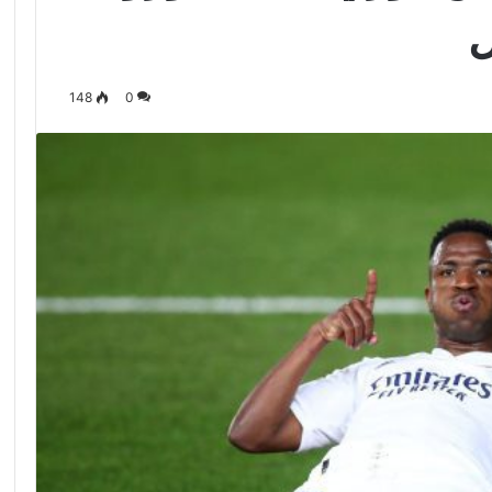
ل
148
0