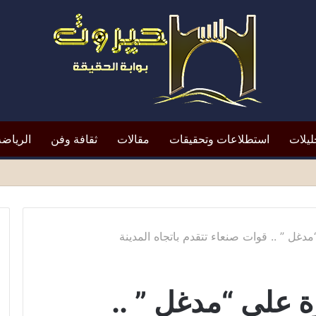
ليلات
استطلاعات وتحقيقات
مقالات
ثقافة وفن
الرياضة
افظ أبين النقد؟*
غل ” .. قوات صنعاء تتقدم باتجاه المدينة
 على “مدغل ” ..