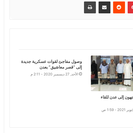
إن
بينتيريست
مشاركة عبر البريد
طباعة
وصول مفاجئ لقوات عسكرية جديدة
إلى “قصر معاشيق” بعدن
الأحد, 27 ديسمبر 2020 - 2:11 م
هون إلى عدن للقاء