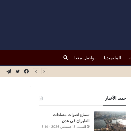
بحث
الملتميديا
تواصل معنا
فيسبوك
تويتر
تيلق
عن
جديد الأخبار
سماع اصوات مضادات
الطيران في عدن
السبت, 8 أغسطس 2026 - 5:14