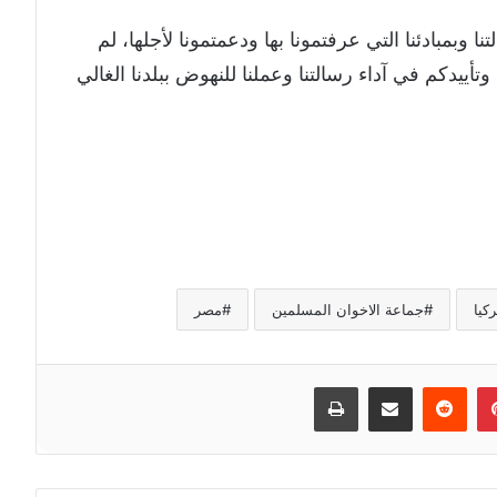
وبمبادئنا التي عرفتمونا بها ودعمتمونا لأجلها، لم
تأييدكم في آداء رسالتنا وعملنا للنهوض ببلدنا الغالي
ركيا
جماعة الاخوان المسلمين
مصر
إن
بينتيريست
مشاركة عبر البريد
طباعة