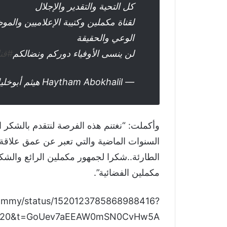
كل التحية والتقدير والإجلال
لقناة مكملين وكتيبة الإعلاميين والمو
الوعي والحقيقة
لن ينسى الأوفياء دوركم ونضالكم
#قن
— Haytham Abokhalil هيثم أبوخليل (@haythamabokhal1)
وأكملت: “نغتنم هذه الفرصة لنتقدم بالشكر 
السنوات الماضية والتي تعبر عن عمق علاقة 
الطارئة..شكرا لجمهور مكملين الرائع والشكر
مكملين الفضائية”.
fahmmy/status/1520123785868988416?
=20&t=GoUev7aEEAW0mSN0CvHw5A