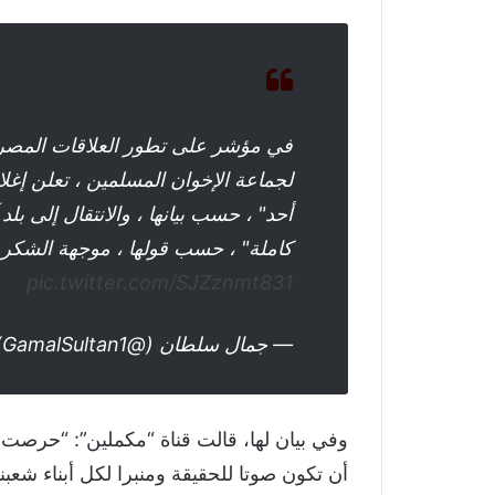
في مؤشر على تطور العلاقات المصرية ا
لجماعة الإخوان المسلمين ، تعلن إغلا
أحد" ، حسب بيانها ، والانتقال إلى بلد
كاملة" ، حسب قولها ، موجهة الشكر ل
pic.twitter.com/SJZznmt831
— جمال سلطان (@GamalSultan1)
وفي بيان لها، قالت قناة “مكملين”: “حرصت ق
أن تكون صوتا للحقيقة ومنبرا لكل أبناء شعبن