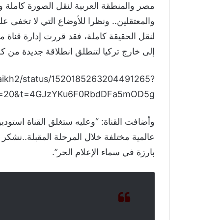
مصر والمنطقة العربية لنقل الصورة كاملة و
والمعتقلين.. ونظرا للأوضاع التي لا تخفى عل
لنقل الحقيقة كاملة، فقد قررت إدارة قناة مك
إلى خارج تركيا لتنطلق انطلاقة جديدة من كل 
shaikh2/status/1520185263204491265?
=20&t=4GJzYKu6F0RbdDFa5mOD5g
وأضافت القناة: “وعليه ستغلق القناة استود
عالمية مختلفة خلال المرحلة المقبلة..نشك
بارزة في سماء الإعلام الحر”.