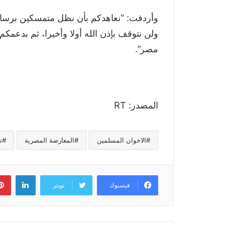
وأردفت: “نعاهدكم بأن نظل متمسكين برسالتنا 
ولن نتوقف بإذن الله أولا وأخيرا، ثم بدعمكم و
مصر”.
المصدر: RT
الاخوان المسلمين
المعارضة المصرية
ت
لينكد
فيسبوك
تويتر