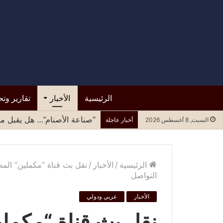
الرئيسية
الأخبار
تقارير وتح
“صناعة الأصنام”… هل يقبل مح
السبت, 8 أغسطس 2026
أخبار عاجلة
الرئيسية
/
الأخبار
/
نقل بث قناة “مكملين” المصر
التواصل
الأخبار
عربي ودولي
نقل بث قناة “مكمل