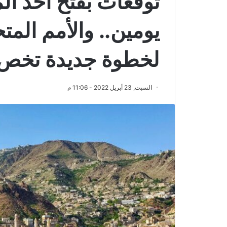
توقعات بفتح أحد ال
يومين.. والأمم المت
لخطوة جديدة تخص ك
السبت, 23 أبريل 2022 - 11:06 م