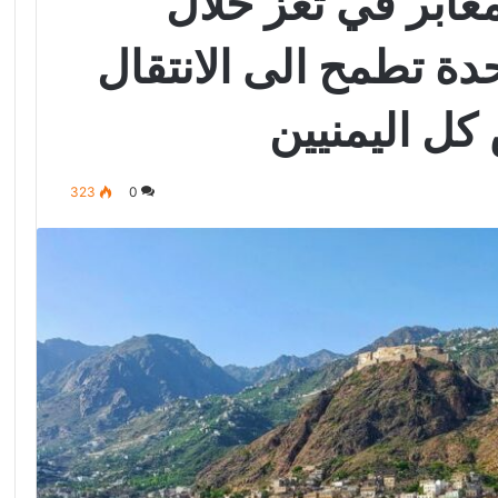
معابر في تعز خلال
حدة تطمح الى الانتقال
ل اليمنيين
323
0