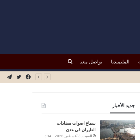
بحث
الملتميديا
تواصل معنا
فيسبوك
تويتر
تيلق
عن
جديد الأخبار
سماع اصوات مضادات
الطيران في عدن
السبت, 8 أغسطس 2026 - 5:14