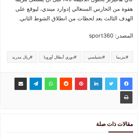
هفوة من الحارس السنغالي إدوارد ميندي، ليوقع على
الهدف الثالث بعد لحظات من انطلاق الشوط الثاني.
المصدر: sport360
بنزيما
تشيلسي
دوري أبطال أوروبا
ريال مدريد
لينكدإن
بينتيريست
واتساب
تيلقرام
مشاركة عبر البريد
طباعة
مقالات ذات صلة