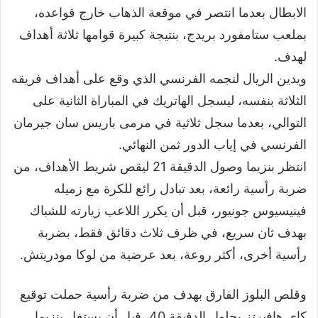
الابطال بعدما انتصر في موقعة الذهاب خارج قواعده،
بملعب ستامفورد بريدج، بنتيجة كبيرة قوامها ثلاثة أهداف
لهدف.
ويدين الريال لنجمه الفرنسي الذي وقع على أهداف فريقه
الثلاثة بنفسه، ليسجل الهاتريك في المباراة الثانية على
التوالي، بعدما سجل ثلاثية في مرمى باريس سان جيرمان
الفرنسي في إياب الدور ثمن النهائي.
انتظر بنزيما وصول الدقيقة 21 ليقص شريط الأهداف، من
ضربة رأسية رائعة، بعد تبادل رائع للكرة مع زميله
فينيسيوس جونيور، قبل أن يكرر اللاعب زيارته للشباك
بهدف ثان سريع، في ظرف ثلاث دقائق فقط، بضربة
رأسية أخرى، أكثر روعة، بعد عرضية من لوكا مودريتش.
وقلص البلوز الفارق بهدف من ضربة رأسية حملت توقيع
كاي هافيرتز بحلول الدقيقة 40، قبل أن يستغل بنزيما